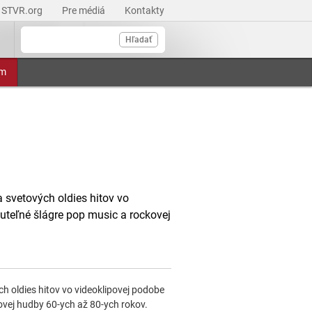
STVR.org
Pre médiá
Kontakty
Hľadať
am
svetových oldies hitov vo
teľné šlágre pop music a rockovej
 oldies hitov vo videoklipovej podobe
vej hudby 60-ych až 80-ych rokov.