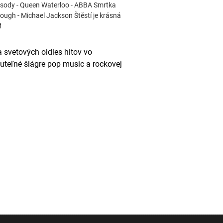
psody - Queen Waterloo - ABBA Smrtka
nough - Michael Jackson Štěstí je krásná
M
svetových oldies hitov vo
teľné šlágre pop music a rockovej