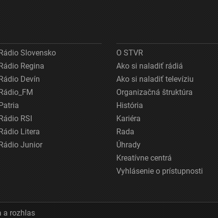
Rádio Slovensko
O STVR
Rádio Regina
Ako si naladiť rádiá
Rádio Devín
Ako si naladiť televíziu
Rádio_FM
Organizačná štruktúra
Patria
História
Rádio RSI
Kariéra
Rádio Litera
Rada
Rádio Junior
Úhrady
Kreatívne centrá
Vyhlásenie o prístupnosti
 a rozhlas