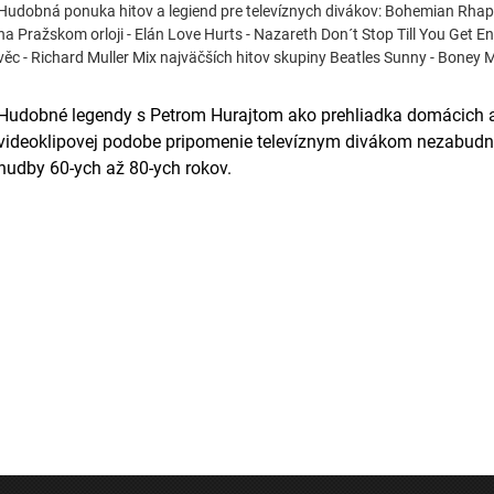
Hudobná ponuka hitov a legiend pre televíznych divákov: Bohemian Rha
na Pražskom orloji - Elán Love Hurts - Nazareth Don´t Stop Till You Get E
věc - Richard Muller Mix najväčších hitov skupiny Beatles Sunny - Boney 
Hudobné legendy s Petrom Hurajtom ako prehliadka domácich a 
videoklipovej podobe pripomenie televíznym divákom nezabudnu
hudby 60-ych až 80-ych rokov.