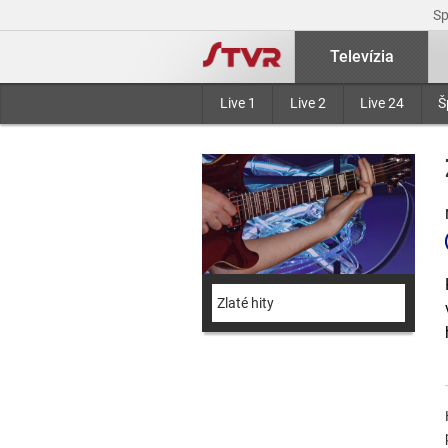
S
Televízia
Live 1
Live 2
Live 24
Š
Zlaté hity