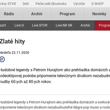
právy STVR
Deti
Pečie celé Slovensko
Výročie
E-SHOP
Rádio
Archív
Program
Novinky
port
Live O
Live STVR
Live NR SR
Archív
Progr
Zlaté hity
Nedeľa 22.11.2020
Hudobné legendy s Petrom Hurajtom ako prehliadka domácich a 
videoklipovej podobe pripomenie televíznym divákom nezabudnu
hudby 60-ych až 80-ych rokov.
Hudobné legendy s Petrom Hurajtom ako prehliadka domácich a svetových
pripomenie televíznym divákom nezabudnuteľné šlágre pop music a rocko