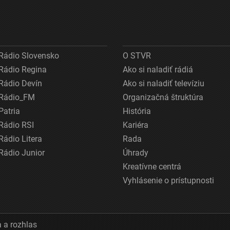
Rádio Slovensko
O STVR
Rádio Regina
Ako si naladiť rádiá
Rádio Devín
Ako si naladiť televíziu
Rádio_FM
Organizačná štruktúra
Patria
História
Rádio RSI
Kariéra
Rádio Litera
Rada
Rádio Junior
Úhrady
Kreatívne centrá
Vyhlásenie o prístupnosti
 a rozhlas