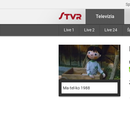
S
Televízia
Live 1
Live 2
Live 24
Š
Ma-tel-ko 1988