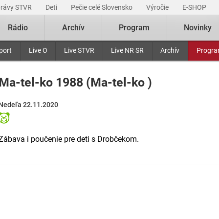
právy STVR
Deti
Pečie celé Slovensko
Výročie
E-SHOP
Rádio
Archív
Program
Novinky
port
Live O
Live STVR
Live NR SR
Archív
Progr
Ma-tel-ko 1988 (Ma-tel-ko )
Nedeľa 22.11.2020
Zábava i poučenie pre deti s Drobčekom.