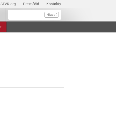
STVR.org
Pre médiá
Kontakty
Hľadať
am