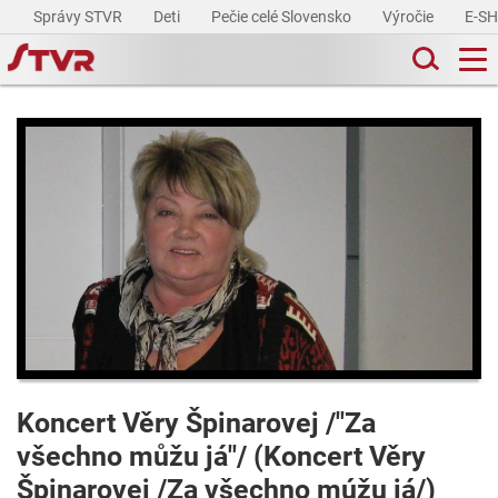
Správy STVR
Deti
Pečie celé Slovensko
Výročie
E-S
Koncert Věry Špinarovej /"Za
všechno můžu já"/ (Koncert Věry
Špinarovej /Za všechno múžu já/)