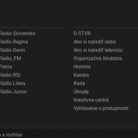
Rádio Slovensko
O STVR
Rádio Regina
Ako si naladiť rádiá
Rádio Devín
Ako si naladiť televíziu
Rádio_FM
Organizačná štruktúra
Patria
História
Rádio RSI
Kariéra
Rádio Litera
Rada
Rádio Junior
Úhrady
Kreatívne centrá
Vyhlásenie o prístupnosti
 a rozhlas