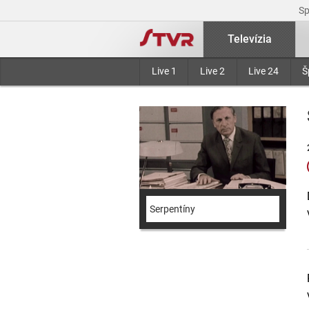
S
Televízia
Live 1
Live 2
Live 24
Š
Serpentíny