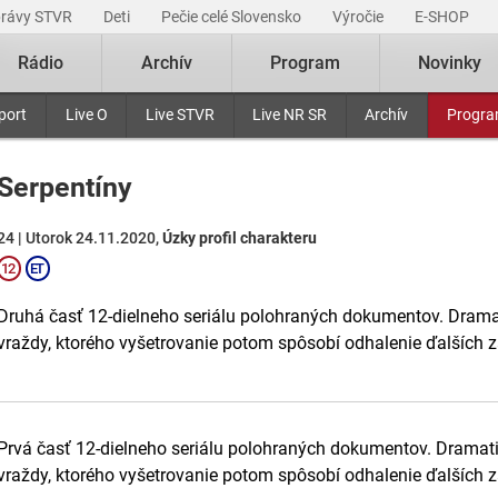
právy STVR
Deti
Pečie celé Slovensko
Výročie
E-SHOP
Rádio
Archív
Program
Novinky
port
Live O
Live STVR
Live NR SR
Archív
Progr
Serpentíny
24 | Utorok 24.11.2020,
Úzky profil charakteru
Druhá časť 12-dielneho seriálu polohraných dokumentov. Dramat
vraždy, ktorého vyšetrovanie potom spôsobí odhalenie ďalších z
Prvá časť 12-dielneho seriálu polohraných dokumentov. Dramati
vraždy, ktorého vyšetrovanie potom spôsobí odhalenie ďalších z