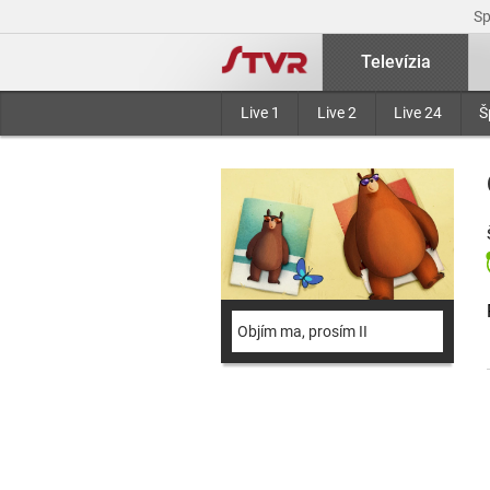
S
Televízia
Live 1
Live 2
Live 24
Š
Objím ma, prosím II