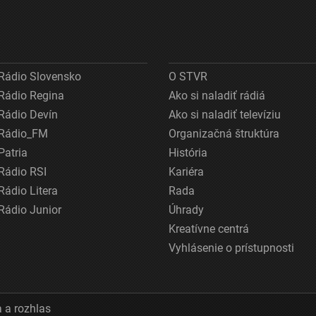
Rádio Slovensko
O STVR
Rádio Regina
Ako si naladiť rádiá
Rádio Devín
Ako si naladiť televíziu
Rádio_FM
Organizačná štruktúra
Patria
História
Rádio RSI
Kariéra
Rádio Litera
Rada
Rádio Junior
Úhrady
Kreatívne centrá
Vyhlásenie o prístupnosti
 a rozhlas