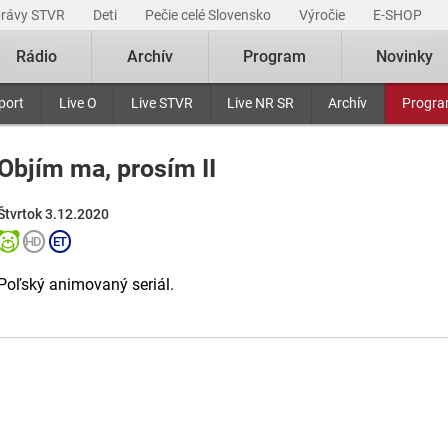
právy STVR
Deti
Pečie celé Slovensko
Výročie
E-SHOP
Rádio
Archív
Program
Novinky
port
Live O
Live STVR
Live NR SR
Archív
Progr
Objím ma, prosím II
Štvrtok 3.12.2020
Poľský animovaný seriál.