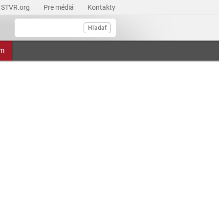
STVR.org
Pre médiá
Kontakty
Hľadať
am