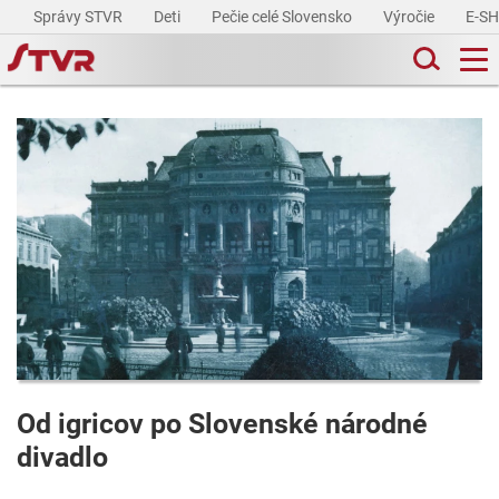
Správy STVR
Deti
Pečie celé Slovensko
Výročie
E-S
Od igricov po Slovenské národné
divadlo