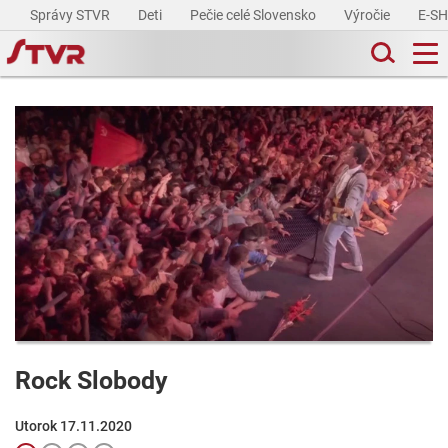
Správy STVR
Deti
Pečie celé Slovensko
Výročie
E-S
Rock Slobody
Utorok 17.11.2020