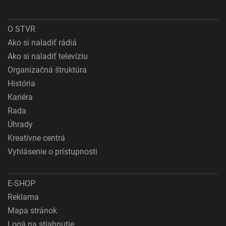
O STVR
Ako si naladiť rádiá
Ako si naladiť televíziu
Organizačná štruktúra
História
Kariéra
Rada
Úhrady
Kreatívne centrá
Vyhlásenie o prístupnosti
E-SHOP
Reklama
Mapa stránok
Logá na stiahnutie