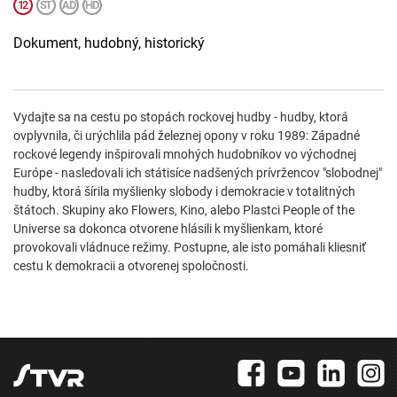
Dokument, hudobný, historický
Vydajte sa na cestu po stopách rockovej hudby - hudby, ktorá
ovplyvnila, či urýchlila pád železnej opony v roku 1989: Západné
rockové legendy inšpirovali mnohých hudobníkov vo východnej
Európe - nasledovali ich státisíce nadšených prívržencov "slobodnej"
hudby, ktorá šírila myšlienky slobody i demokracie v totalitných
štátoch. Skupiny ako Flowers, Kino, alebo Plastci People of the
Universe sa dokonca otvorene hlásili k myšlienkam, ktoré
provokovali vládnuce režimy. Postupne, ale isto pomáhali kliesniť
cestu k demokracii a otvorenej spoločnosti.