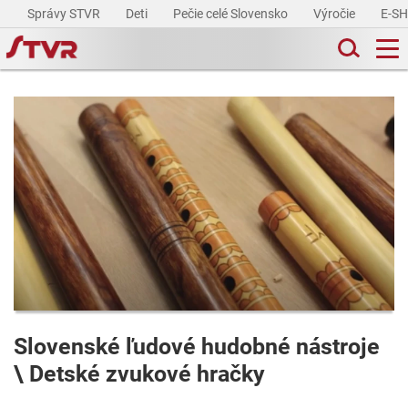
Správy STVR
Deti
Pečie celé Slovensko
Výročie
E-S
Slovenské ľudové hudobné nástroje
\ Detské zvukové hračky