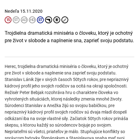
Nedeľa 15.11.2020
Trojdielna dramatická miniséria o človeku, ktorý je ochotný
pre život v slobode a naplnenie sna, zaprieť svoju podstatu.
Herec, trojdielna dramatická miniséria o človeku, ktorý je ochotný
pre život v slobode a naplnenie sna zaprieť svoju podstatu.
Stanislav Lánik žije v sivých časoch 50tych rokov, pre nepriaznivý
kádrový profil jeho svojich rodičov sa ocitá na okraji spoločnosti.
Režisér Peter Bebjak rozohráva hru o charaktere človeka vo
vyhrotených situáciách, ktorej následky zmenia mnohé životy.
Súrodenci Stanislav a Anežka žijú so svojou babičkou, pre
nepriaznivý kádrový profil svojich rodičov sú dvaja mladí dospelí
odkázaní iba na svoje vlastné sily. Začiatok 50tych rokov prináša
skepsu, s ktorou každý so súrodencov bojuje po svojom.
Nepriateľmi sú všetci, priateľov je málo. Stupňujúce konflikty so
správcom bytovky Štepánskym a Stanislavova snaha mať svoj