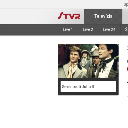
S
Televízia
Live 1
Live 2
Live 24
Š
Sever proti Juhu II