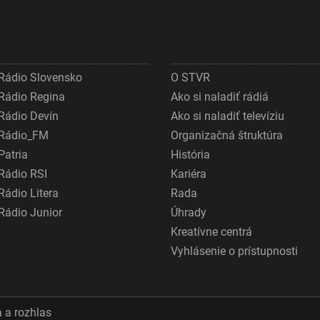
Rádio Slovensko
O STVR
Rádio Regina
Ako si naladiť rádiá
Rádio Devín
Ako si naladiť televíziu
Rádio_FM
Organizačná štruktúra
Patria
História
Rádio RSI
Kariéra
Rádio Litera
Rada
Rádio Junior
Úhrady
Kreatívne centrá
Vyhlásenie o prístupnosti
 a rozhlas