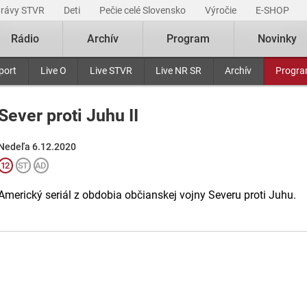
právy STVR
Deti
Pečie celé Slovensko
Výročie
E-SHOP
Rádio
Archív
Program
Novinky
port
Live O
Live STVR
Live NR SR
Archív
Progr
Sever proti Juhu II
Nedeľa 6.12.2020
Americký seriál z obdobia občianskej vojny Severu proti Juhu.