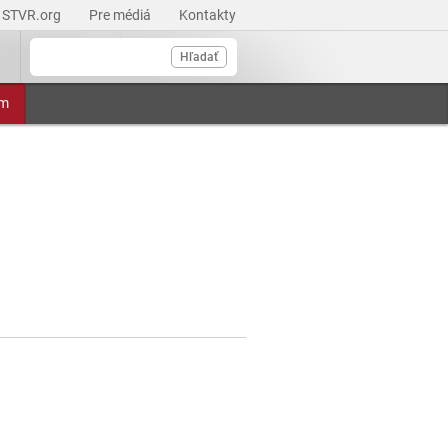
STVR.org
Pre médiá
Kontakty
Hľadať
am