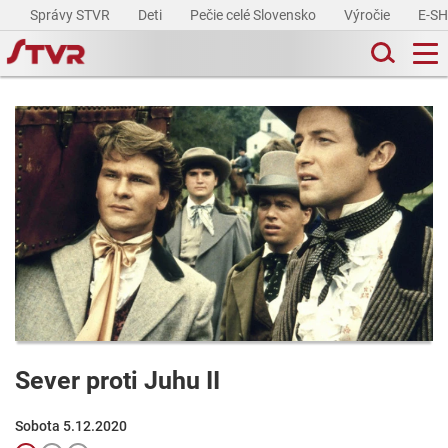
Správy STVR
Deti
Pečie celé Slovensko
Výročie
E-S
Sever proti Juhu II
Sobota 5.12.2020