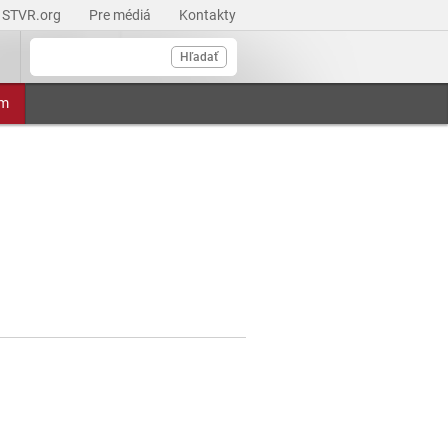
STVR.org
Pre médiá
Kontakty
Hľadať
am