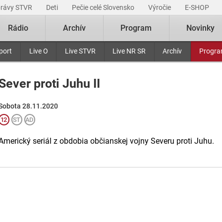
právy STVR
Deti
Pečie celé Slovensko
Výročie
E-SHOP
Rádio
Archív
Program
Novinky
port
Live O
Live STVR
Live NR SR
Archív
Progr
Sever proti Juhu II
Sobota 28.11.2020
Americký seriál z obdobia občianskej vojny Severu proti Juhu.