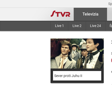
S
Televízia
Live 1
Live 2
Live 24
Š
Sever proti Juhu II