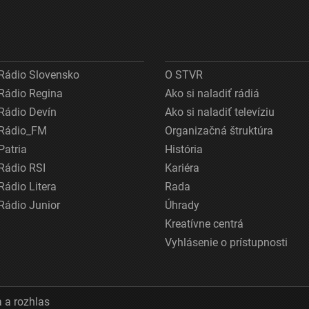
Rádio Slovensko
O STVR
Rádio Regina
Ako si naladiť rádiá
Rádio Devín
Ako si naladiť televíziu
Rádio_FM
Organizačná štruktúra
Patria
História
Rádio RSI
Kariéra
Rádio Litera
Rada
Rádio Junior
Úhrady
Kreatívne centrá
Vyhlásenie o prístupnosti
 a rozhlas