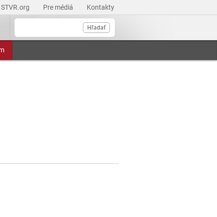
STVR.org
Pre médiá
Kontakty
Hľadať
am