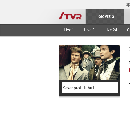
S
Televízia
Live 1
Live 2
Live 24
Š
Sever proti Juhu II