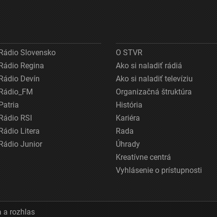
Rádio Slovensko
O STVR
Rádio Regina
Ako si naladiť rádiá
Rádio Devín
Ako si naladiť televíziu
Rádio_FM
Organizačná štruktúra
Patria
História
Rádio RSI
Kariéra
Rádio Litera
Rada
Rádio Junior
Úhrady
Kreatívne centrá
Vyhlásenie o prístupnosti
 a rozhlas