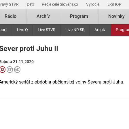
právy STVR
Deti
Pečie celé Slovensko
Výročie
E-SHOP
Rádio
Archív
Program
Novinky
port
Live O
Live STVR
Live NR SR
Archív
Progr
Sever proti Juhu II
Sobota 21.11.2020
Americký seriál z obdobia občianskej vojny Severu proti Juhu.