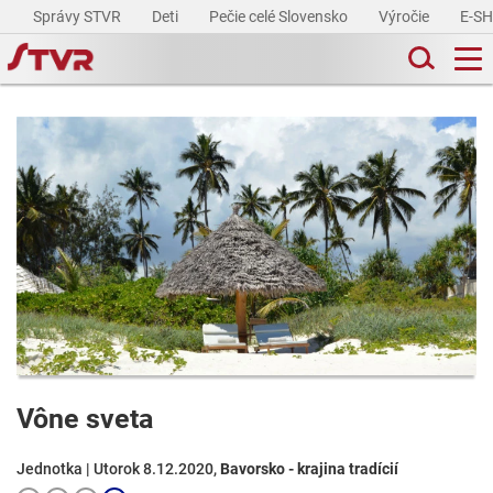
Správy STVR
Deti
Pečie celé Slovensko
Výročie
E-S
Vône sveta
Jednotka | Utorok 8.12.2020,
Bavorsko - krajina tradícií