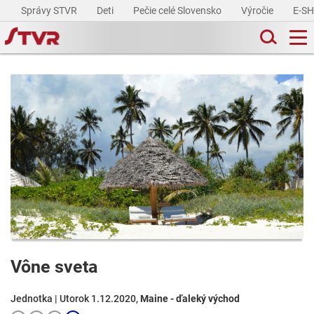
Správy STVR
Deti
Pečie celé Slovensko
Výročie
E-S
Vône sveta
Jednotka | Utorok 1.12.2020,
Maine - ďaleký východ