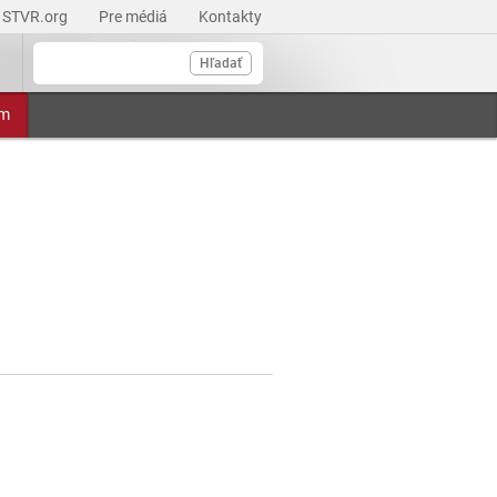
STVR.org
Pre médiá
Kontakty
Hľadať
am