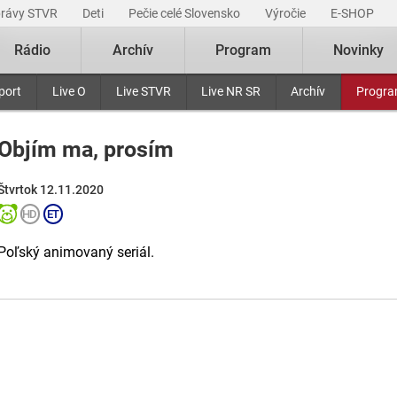
právy STVR
Deti
Pečie celé Slovensko
Výročie
E-SHOP
Rádio
Archív
Program
Novinky
port
Live O
Live STVR
Live NR SR
Archív
Progr
Objím ma, prosím
Štvrtok 12.11.2020
Poľský animovaný seriál.