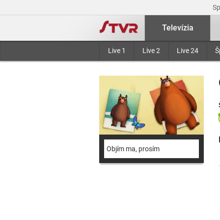
S
Televízia
Live 1
Live 2
Live 24
Š
Objím ma, prosím