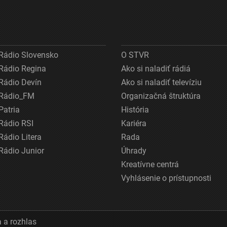
Rádio Slovensko
O STVR
Rádio Regina
Ako si naladiť rádiá
Rádio Devín
Ako si naladiť televíziu
Rádio_FM
Organizačná štruktúra
Patria
História
Rádio RSI
Kariéra
Rádio Litera
Rada
Rádio Junior
Úhrady
Kreatívne centrá
Vyhlásenie o prístupnosti
 a rozhlas