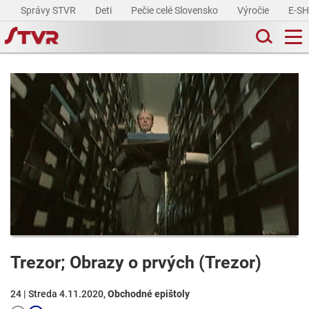
Správy STVR
Deti
Pečie celé Slovensko
Výročie
E-S
Trezor; Obrazy o prvých (Trezor)
24 | Streda 4.11.2020,
Obchodné epištoly