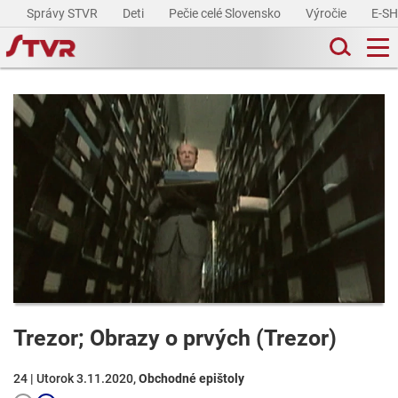
Správy STVR
Deti
Pečie celé Slovensko
Výročie
E-S
Trezor; Obrazy o prvých (Trezor)
24 | Utorok 3.11.2020,
Obchodné epištoly