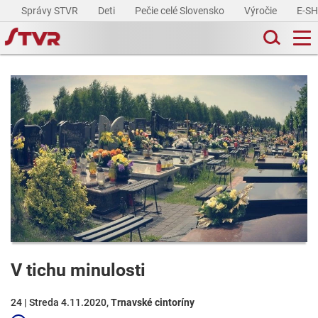
Správy STVR
Deti
Pečie celé Slovensko
Výročie
E-S
V tichu minulosti
24 | Streda 4.11.2020,
Trnavské cintoríny