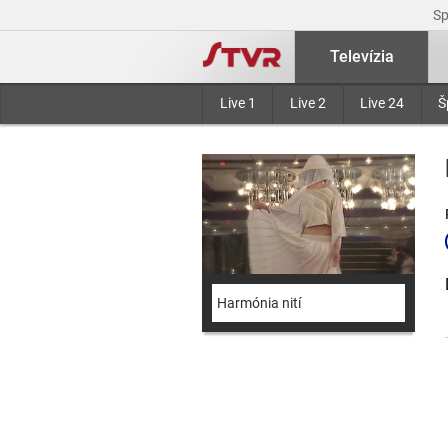
S
Televízia
Live 1
Live 2
Live 24
Š
Harmónia nití