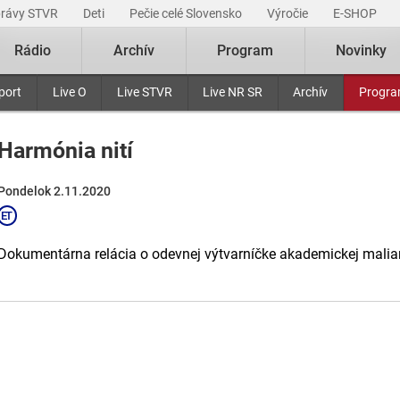
právy STVR
Deti
Pečie celé Slovensko
Výročie
E-SHOP
Rádio
Archív
Program
Novinky
port
Live O
Live STVR
Live NR SR
Archív
Progr
Harmónia nití
Pondelok 2.11.2020
Dokumentárna relácia o odevnej výtvarníčke akademickej maliar