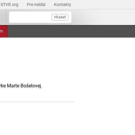
STVR.org
Pre médiá
Kontakty
Hľadať
am
ke Marte Bošelovej.