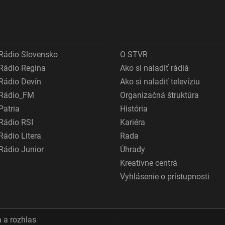
Rádio Slovensko
O STVR
Rádio Regina
Ako si naladiť rádiá
Rádio Devín
Ako si naladiť televíziu
Rádio_FM
Organizačná štruktúra
Patria
História
Rádio RSI
Kariéra
Rádio Litera
Rada
Rádio Junior
Úhrady
Kreatívne centrá
Vyhlásenie o prístupnosti
 a rozhlas