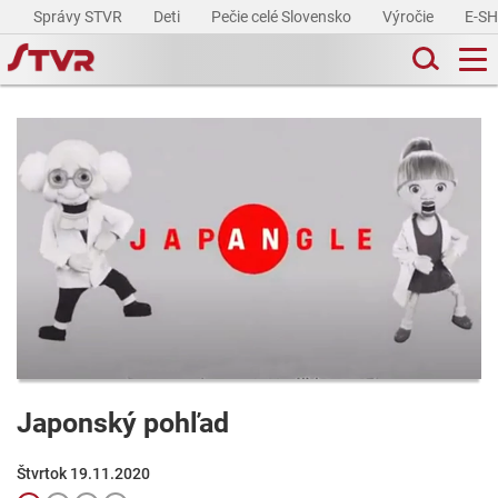
Správy STVR
Deti
Pečie celé Slovensko
Výročie
E-S
Japonský pohľad
Štvrtok 19.11.2020