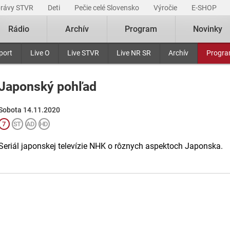
právy STVR
Deti
Pečie celé Slovensko
Výročie
E-SHOP
Rádio
Archív
Program
Novinky
port
Live O
Live STVR
Live NR SR
Archív
Progr
Japonský pohľad
Sobota 14.11.2020
Seriál japonskej televízie NHK o rôznych aspektoch Japonska.