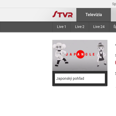
S
Televízia
Live 1
Live 2
Live 24
Š
Japonský pohľad