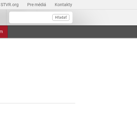
STVR.org
Pre médiá
Kontakty
Hľadať
am