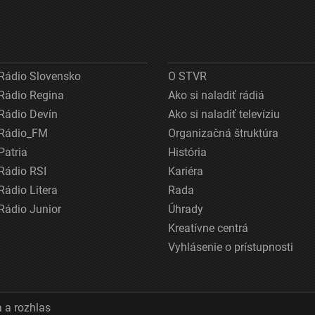
Rádio Slovensko
O STVR
Rádio Regina
Ako si naladiť rádiá
Rádio Devín
Ako si naladiť televíziu
Rádio_FM
Organizačná štruktúra
Patria
História
Rádio RSI
Kariéra
Rádio Litera
Rada
Rádio Junior
Úhrady
Kreatívne centrá
Vyhlásenie o prístupnosti
 a rozhlas