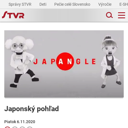
Správy STVR
Deti
Pečie celé Slovensko
Výročie
E-S
Japonský pohľad
Piatok 6.11.2020