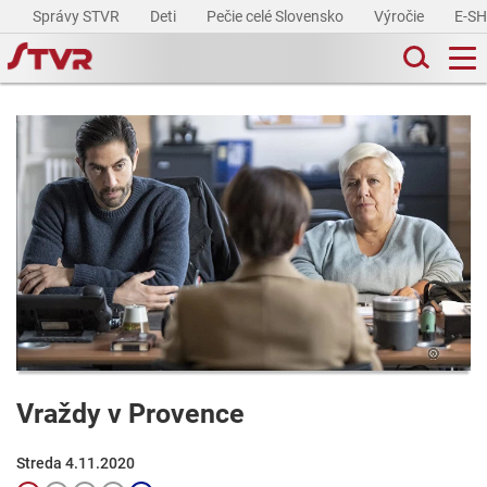
Správy STVR
Deti
Pečie celé Slovensko
Výročie
E-S
Vraždy v Provence
Streda 4.11.2020