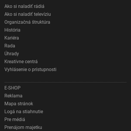
Ako si naladiť rádiá
Ako si naladiť televíziu
Organizačná štruktúra
História
Kariéra
Rada
Úhrady
Kreatívne centrá
Vyhlásenie o prístupnosti
E-SHOP
Reklama
Mapa stránok
Logá na stiahnutie
Pre médiá
Prenájom majetku