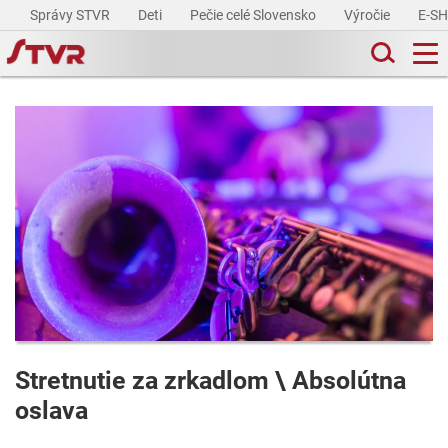
Správy STVR
Deti
Pečie celé Slovensko
Výročie
E-S
Stretnutie za zrkadlom \ Absolútna
oslava