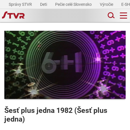
Správy STVR
Deti
Pečie celé Slovensko
Výročie
E-S
Šesť plus jedna 1982 (Šesť plus
jedna)