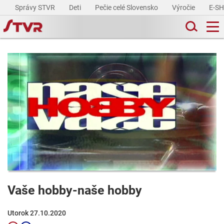
Správy STVR
Deti
Pečie celé Slovensko
Výročie
E-S
Vaše hobby-naše hobby
Utorok 27.10.2020