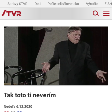
Správy STVR
Deti
Pečie celé Slovensko
Výročie
E-S
Tak toto ti neverím
Nedeľa 6.12.2020