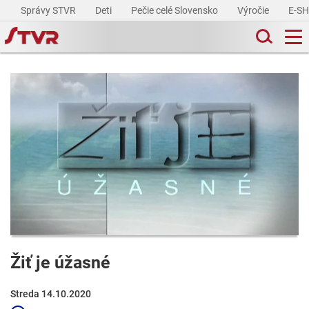
Správy STVR
Deti
Pečie celé Slovensko
Výročie
E-S
Žiť je úžasné
Streda 14.10.2020