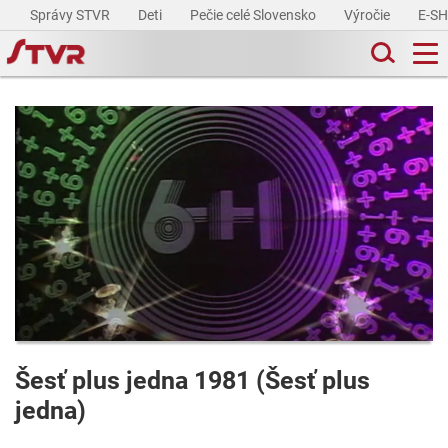
Správy STVR
Deti
Pečie celé Slovensko
Výročie
E-S
Šesť plus jedna 1981 (Šesť plus
jedna)