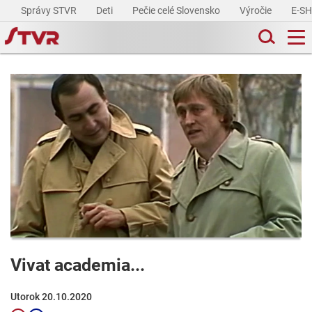
Správy STVR
Deti
Pečie celé Slovensko
Výročie
E-S
Vivat academia...
Utorok 20.10.2020