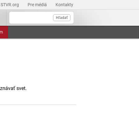
STVR.org
Pre médiá
Kontakty
Hľadať
am
oznávať svet.