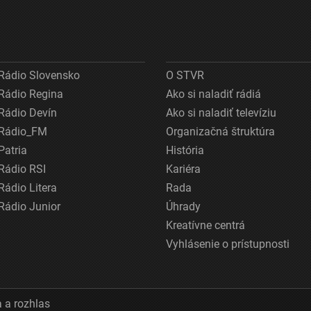
Rádio Slovensko
O STVR
Rádio Regina
Ako si naladiť rádiá
Rádio Devín
Ako si naladiť televíziu
Rádio_FM
Organizačná štruktúra
Patria
História
Rádio RSI
Kariéra
Rádio Litera
Rada
Rádio Junior
Úhrady
Kreatívne centrá
Vyhlásenie o prístupnosti
 a rozhlas