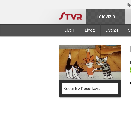
S
Televízia
Live 1
Live 2
Live 24
Š
Kocúrik z Kocúrkova