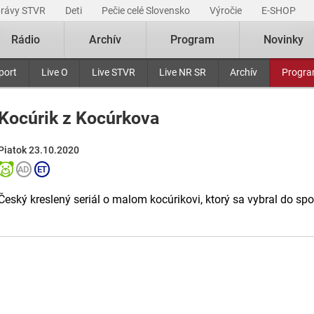
právy STVR
Deti
Pečie celé Slovensko
Výročie
E-SHOP
Rádio
Archív
Program
Novinky
port
Live O
Live STVR
Live NR SR
Archív
Progr
Kocúrik z Kocúrkova
Piatok 23.10.2020
Český kreslený seriál o malom kocúrikovi, ktorý sa vybral do sp