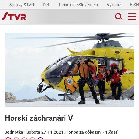
Správy STVR
Deti
Pečie celé Slovensko
Výročie
E-S
Horskí záchranári V
Jednotka | Sobota 27.11.2021,
Honba za dôkazmi - 1.časť