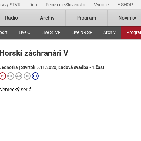
právy STVR
Deti
Pečie celé Slovensko
Výročie
E-SHOP
Rádio
Archív
Program
Novinky
port
Live O
Live STVR
Live NR SR
Archív
Progr
Horskí záchranári V
Jednotka | Štvrtok 5.11.2020,
Ľadová svadba - 1.časť
Nemecký seriál.