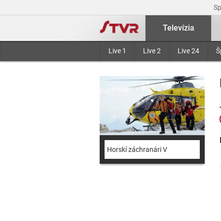
S
Televízia
Live 1
Live 2
Live 24
Š
Horskí záchranári V