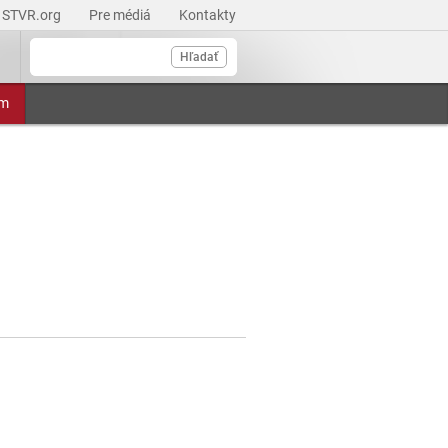
STVR.org
Pre médiá
Kontakty
Hľadať
am