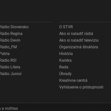
Rádio Slovensko
O STVR
Rádio Regina
Ako si naladiť rádiá
Rádio Devín
Ako si naladiť televíziu
Rádio_FM
Organizačná štruktúra
Patria
História
Rádio RSI
Kariéra
Rádio Litera
Rada
Rádio Junior
Úhrady
Kreatívne centrá
Vyhlásenie o prístupnosti
 a rozhlas