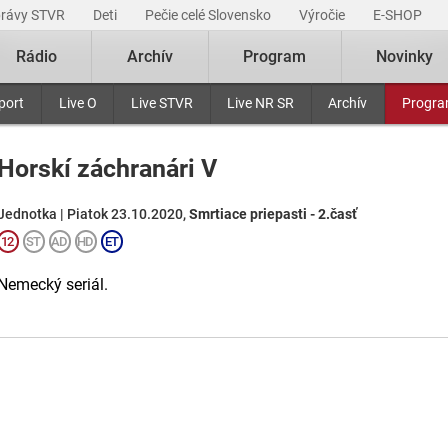
právy STVR
Deti
Pečie celé Slovensko
Výročie
E-SHOP
Rádio
Archív
Program
Novinky
port
Live O
Live STVR
Live NR SR
Archív
Progr
Horskí záchranári V
Jednotka | Piatok 23.10.2020,
Smrtiace priepasti - 2.časť
Nemecký seriál.