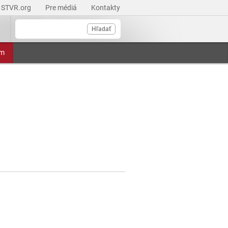
STVR.org
Pre médiá
Kontakty
Hľadať
am