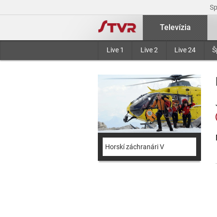
S
Televízia
Live 1
Live 2
Live 24
Š
Horskí záchranári V