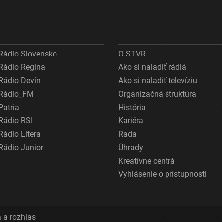
Rádio Slovensko
O STVR
Rádio Regina
Ako si naladiť rádiá
Rádio Devín
Ako si naladiť televíziu
Rádio_FM
Organizačná štruktúra
Patria
História
Rádio RSI
Kariéra
Rádio Litera
Rada
Rádio Junior
Úhrady
Kreatívne centrá
Vyhlásenie o prístupnosti
 a rozhlas