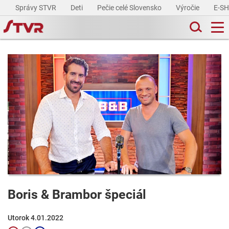
Správy STVR
Deti
Pečie celé Slovensko
Výročie
E-S
Boris & Brambor špeciál
Utorok 4.01.2022