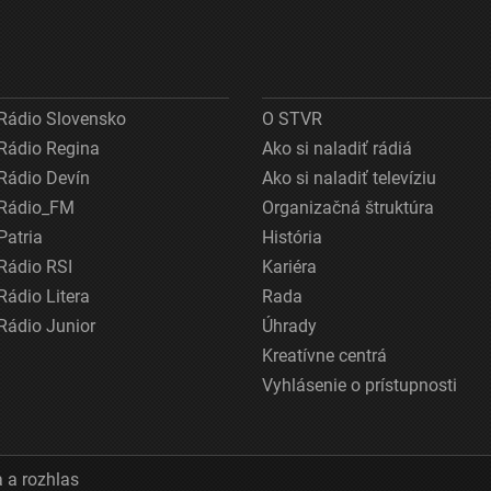
Rádio Slovensko
O STVR
Rádio Regina
Ako si naladiť rádiá
Rádio Devín
Ako si naladiť televíziu
Rádio_FM
Organizačná štruktúra
Patria
História
Rádio RSI
Kariéra
Rádio Litera
Rada
Rádio Junior
Úhrady
Kreatívne centrá
Vyhlásenie o prístupnosti
 a rozhlas