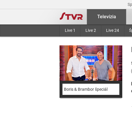
S
Televízia
Live 1
Live 2
Live 24
Š
Boris & Brambor špeciál