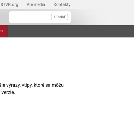
STVR.org
Pre médiá
Kontakty
Hľadať
am
šie výrazy, vtipy, ktoré sa môžu
 verzie.