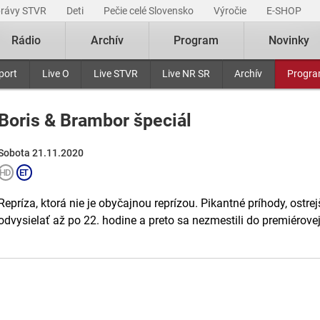
právy STVR
Deti
Pečie celé Slovensko
Výročie
E-SHOP
Rádio
Archív
Program
Novinky
port
Live O
Live STVR
Live NR SR
Archív
Progr
Boris & Brambor špeciál
Sobota 21.11.2020
Repríza, ktorá nie je obyčajnou reprízou. Pikantné príhody, ostrej
odvysielať až po 22. hodine a preto sa nezmestili do premiérovej