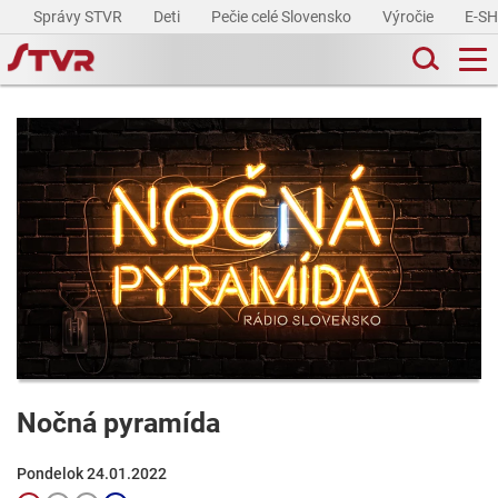
Správy STVR
Deti
Pečie celé Slovensko
Výročie
E-S
Nočná pyramída
Pondelok 24.01.2022