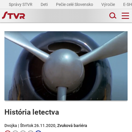
Správy STVR
Deti
Pečie celé Slovensko
Výročie
E-S
História letectva
Dvojka | Štvrtok 26.11.2020,
Zvuková bariéra