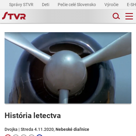
Správy STVR
Deti
Pečie celé Slovensko
Výročie
E-S
História letectva
Dvojka | Streda 4.11.2020,
Nebeské diaľnice