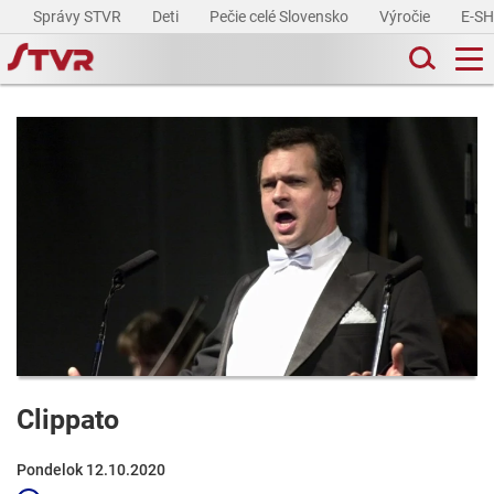
Správy STVR
Deti
Pečie celé Slovensko
Výročie
E-S
Clippato
Pondelok 12.10.2020