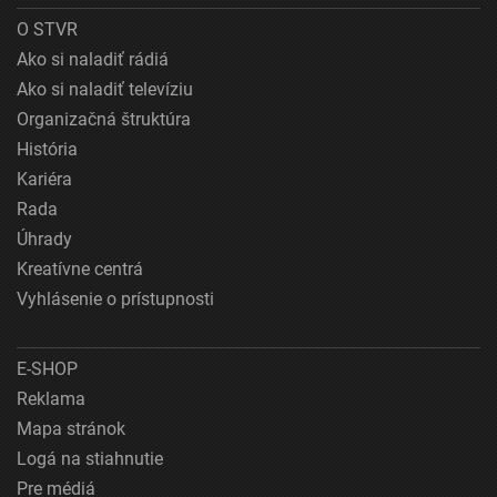
O STVR
Ako si naladiť rádiá
Ako si naladiť televíziu
Organizačná štruktúra
História
Kariéra
Rada
Úhrady
Kreatívne centrá
Vyhlásenie o prístupnosti
E-SHOP
Reklama
Mapa stránok
Logá na stiahnutie
Pre médiá