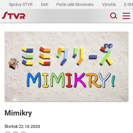
Správy STVR
Deti
Pečie celé Slovensko
Výročie
E-S
Mimikry
Štvrtok 22.10.2020