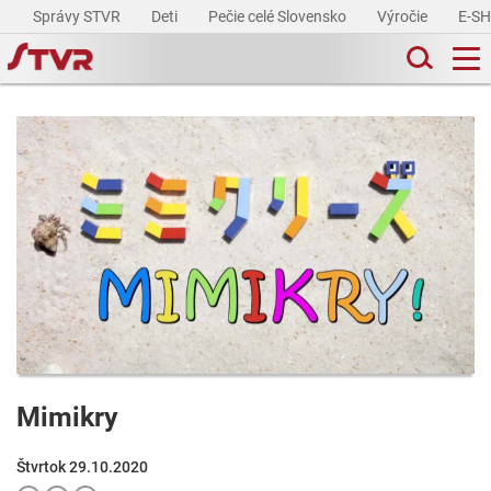
Správy STVR
Deti
Pečie celé Slovensko
Výročie
E-S
Mimikry
Štvrtok 29.10.2020