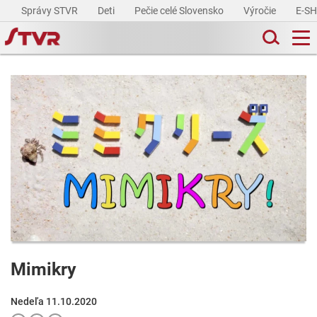
Správy STVR
Deti
Pečie celé Slovensko
Výročie
E-S
Mimikry
Nedeľa 11.10.2020