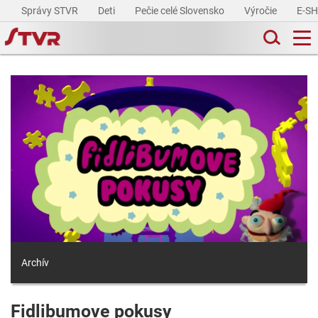
Správy STVR
Deti
Pečie celé Slovensko
Výročie
E-S
Archív
Fidlibumove pokusy