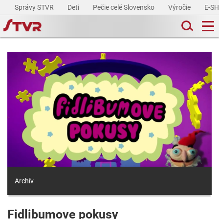
Správy STVR
Deti
Pečie celé Slovensko
Výročie
E-S
Archív
Fidlibumove pokusy