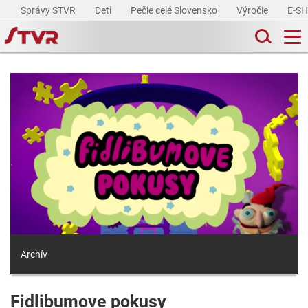
Správy STVR
Deti
Pečie celé Slovensko
Výročie
E-S
Archív
Fidlibumove pokusy