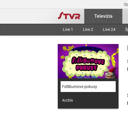
S
Televízia
Live 1
Live 2
Live 24
Š
Fidlibumove pokusy
Archív