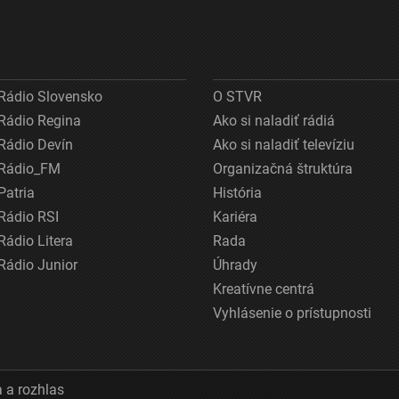
Rádio Slovensko
O STVR
Rádio Regina
Ako si naladiť rádiá
Rádio Devín
Ako si naladiť televíziu
Rádio_FM
Organizačná štruktúra
Patria
História
Rádio RSI
Kariéra
Rádio Litera
Rada
Rádio Junior
Úhrady
Kreatívne centrá
Vyhlásenie o prístupnosti
 a rozhlas