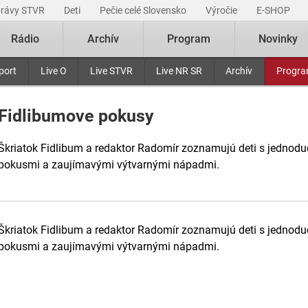
právy STVR
Deti
Pečie celé Slovensko
Výročie
E-SHOP
Rádio
Archív
Program
Novinky
port
Live O
Live STVR
Live NR SR
Archív
Progr
Fidlibumove pokusy
Škriatok Fidlibum a redaktor Radomír zoznamujú deti s jednod
pokusmi a zaujímavými výtvarnými nápadmi.
Škriatok Fidlibum a redaktor Radomír zoznamujú deti s jednod
pokusmi a zaujímavými výtvarnými nápadmi.