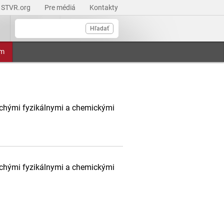
STVR.org
Pre médiá
Kontakty
Hľadať
am
uchými fyzikálnymi a chemickými
uchými fyzikálnymi a chemickými