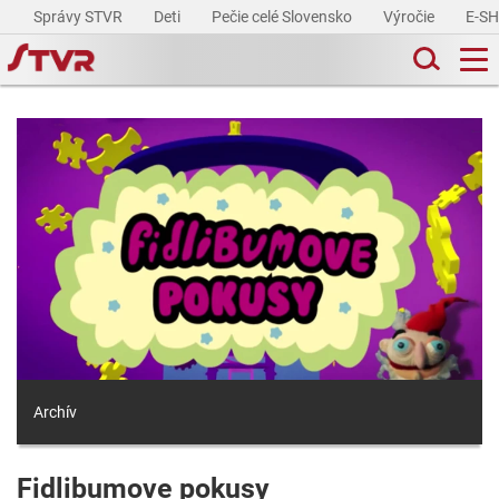
Správy STVR
Deti
Pečie celé Slovensko
Výročie
E-S
Archív
Fidlibumove pokusy