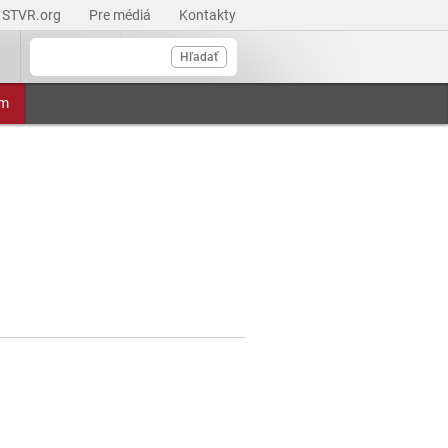
STVR.org
Pre médiá
Kontakty
Hľadať
am