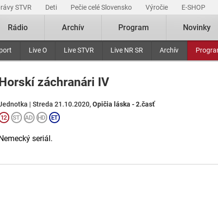
právy STVR
Deti
Pečie celé Slovensko
Výročie
E-SHOP
Rádio
Archív
Program
Novinky
port
Live O
Live STVR
Live NR SR
Archív
Progr
Horskí záchranári IV
Jednotka | Streda 21.10.2020,
Opičia láska - 2.časť
Nemecký seriál.