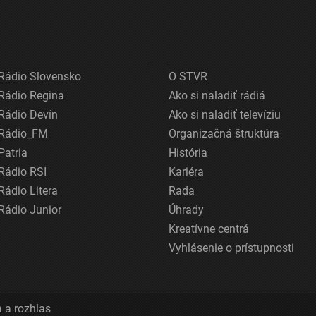
Rádio Slovensko
O STVR
Rádio Regina
Ako si naladiť rádiá
Rádio Devín
Ako si naladiť televíziu
Rádio_FM
Organizačná štruktúra
Patria
História
Rádio RSI
Kariéra
Rádio Litera
Rada
Rádio Junior
Úhrady
Kreatívne centrá
Vyhlásenie o prístupnosti
 a rozhlas