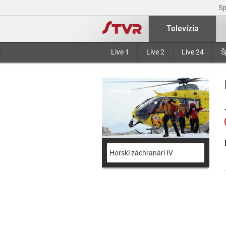
S
Televízia
Live 1
Live 2
Live 24
Š
Horskí záchranári IV